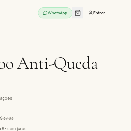
WhatsApp
Entrar
oo Anti-Queda
liações
$ 37,83
 6× sem juros