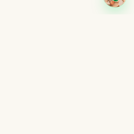
PIX 5% OFF
Ou até 6× sem juros
NAL
CONTATO
Região Metropolitana
de Campinas — SP
(19) 99292-3017
luções
contato@biofarmax.com.br