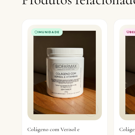
IMUNIDADE
BE
Colágeno com Verisol e
Coláge