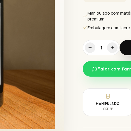
Manipulado com matér
premium
Embalagem com lacre
1
Falar com far
MANIPULADO
CRF-SP