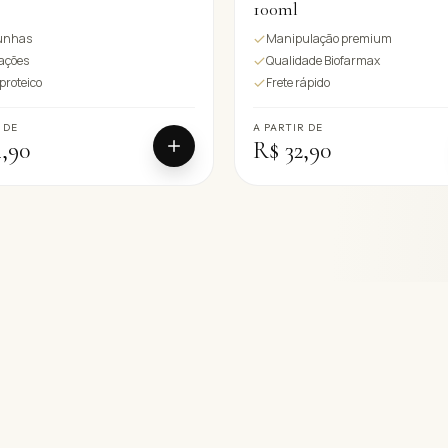
100ml
 unhas
Manipulação premium
lações
Qualidade Biofarmax
proteico
Frete rápido
 DE
A PARTIR DE
,90
R$ 32,90