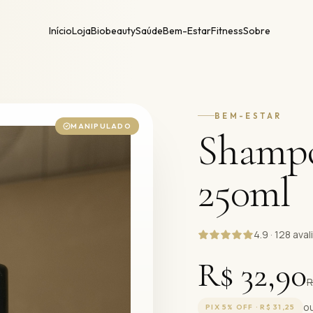
Início
Loja
Biobeauty
Saúde
Bem-Estar
Fitness
Sobre
BEM-ESTAR
MANIPULADO
Shamp
250ml
4.9 · 128 ava
R$ 32,90
R
ou
PIX 5% OFF ·
R$ 31,25