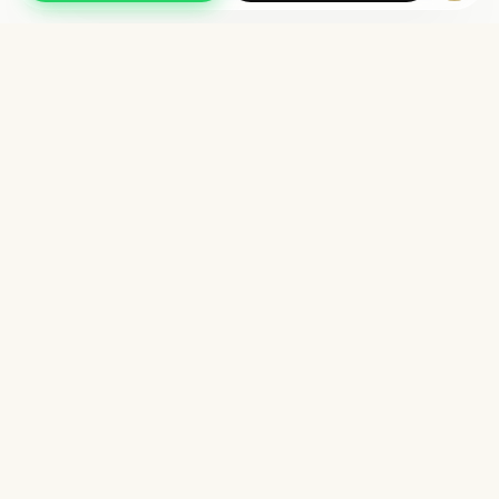
Compra segura
Qualidade CRF
SSL + checkout protegido
Farmacêutico responsável
Entrega rápida
PIX 5% OFF
Para todo o Brasil
Ou até 6× sem juros
Biofarmax
FARMÁCIA · MANIPULAÇÃO
Farmácia de manipulação com excelência farmacêutica,