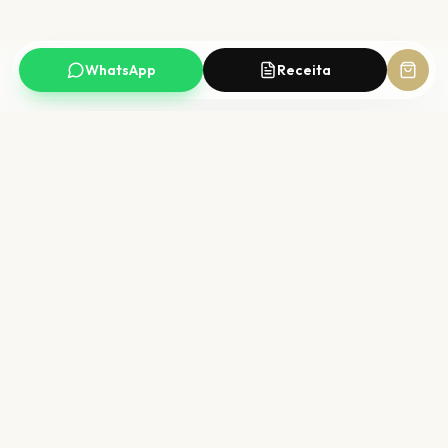
WhatsApp
Receita
Compra segura
Qualidade CRF
SSL + checkout protegido
Farmacêutico responsável
Entrega rápida
PIX 5% OFF
Para todo o Brasil
Ou até 6× sem juros