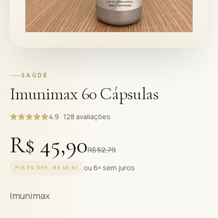
SAÚDE
Imunimax 60 Cápsulas
4.9 · 128 avaliações
R$ 45,90
R$ 52,79
ou 6× sem juros
PIX 5% OFF ·
R$ 43,61
Imunimax