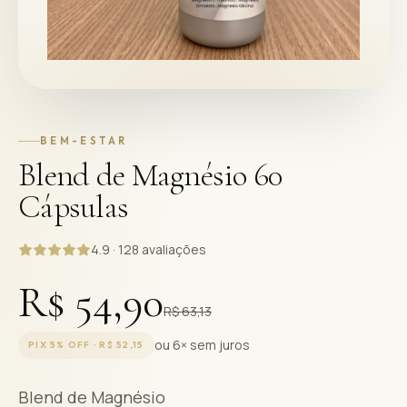
BEM-ESTAR
Blend de Magnésio 60
Cápsulas
4.9 · 128 avaliações
R$ 54,90
R$ 63,13
ou 6× sem juros
PIX 5% OFF ·
R$ 52,15
Blend de Magnésio