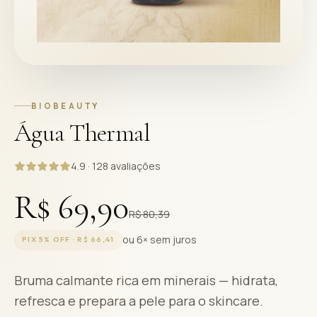
BIOBEAUTY
Água Thermal
4.9 · 128 avaliações
R$ 69,90
R$ 80,39
ou 6× sem juros
PIX 5% OFF ·
R$ 66,41
Bruma calmante rica em minerais — hidrata,
refresca e prepara a pele para o skincare.