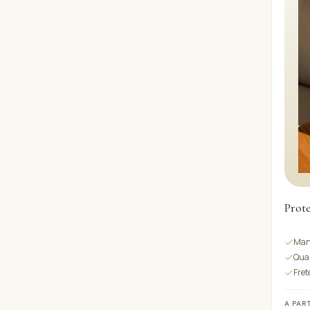
Prot
Man
Qual
Fret
A PAR