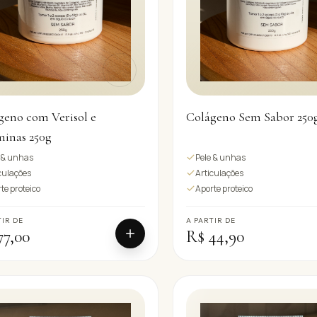
geno com Verisol e
Colágeno Sem Sabor 250
minas 250g
 & unhas
Pele & unhas
culações
Articulações
te proteico
Aporte proteico
TIR DE
A PARTIR DE
77,00
R$ 44,90