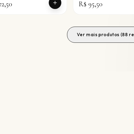
72,50
R$ 95,50
Ver mais produtos (
88
re