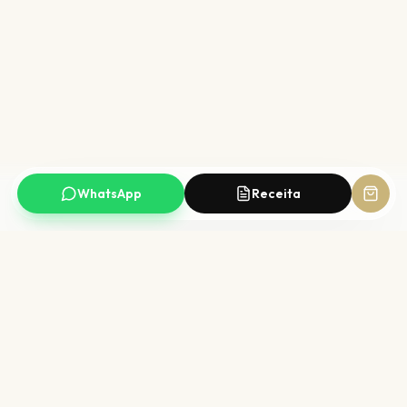
WhatsApp
Receita
Compra segura
Qualidade CRF
SSL + checkout protegido
Farmacêutico responsável